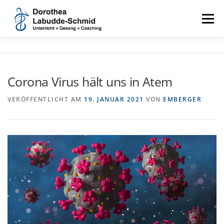
Zum
Inhalt
Menü
springen
ANGEBOT
ÜBER MICH
TARIFE
LINKS
Corona Virus hält uns in Atem
AKTUELLES
KONTAKT
NOTENBÖRSE
VERÖFFENTLICHT AM
19. JANUAR 2021
VON
EMBERGER